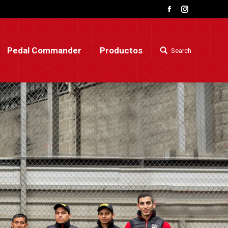
Facebook
Instagram
Pedal Commander
Productos
Search
Buscar:
Pedal Commander
Productos
Search
Buscar: